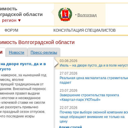
имость
оградской области
Волгоград
 регион
ФОРУМ
КОНСУЛЬТАЦИЯ СПЕЦИАЛИСТОВ
имость Волгоградской области
и
Новости
Пресс-релизы
03.08.2026
на дворе пусто, да и в
Июль – на дворе пусто, да и в поле негус
густо
27.07.2026
 наверное, за нынешний год
Реальная цена маткапитала стремитель
 месяц, вполне
падает
твующий традиционным от
даниям. Внезапный перенос
23.07.2026
зменения правил выдачи
Завершение строительства проекта
 ипотеки и неожиданное
«Квартал-парк УЮТный»
 ключевой ставки не смогли
ко разогреть привычно
22.07.2026
и праздный сезон отпусков.
Почему при выборе оконной компании вс
 что последние искры
чаще обращают внимание не только на
го стремления к покупке
цену
ости истощились в июне (хотя
Архив статей