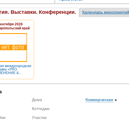
к «бетону» у недовольных
тью вкладчиков постепенно
ется).
ия. Выставки. Конференции.
Календарь мероприяти
Сентября 2026
вропольский край
ая международная
авка «PRO
ЕНЕНИЕ &...
а
Дома
Коммерческая
Коттеджи
йки
Участки