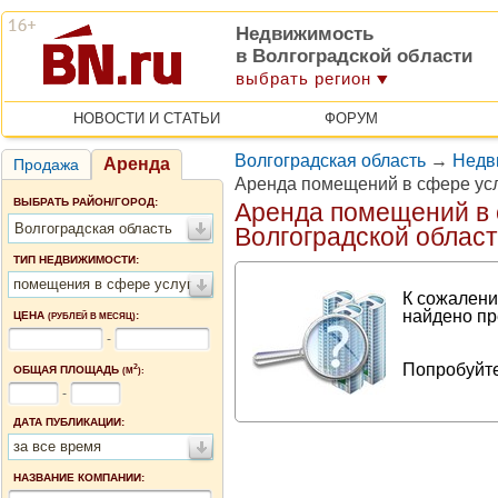
Недвижимость
в Волгоградской области
выбрать регион
НОВОСТИ И СТАТЬИ
ФОРУМ
Волгоградская область
→
Недв
Аренда
Продажа
Аренда помещений в сфере усл
ВЫБРАТЬ РАЙОН/ГОРОД:
Аренда помещений в 
Волгоградская область
Волгоградской облас
ТИП НЕДВИЖИМОСТИ:
помещения в сфере услуг
К сожалени
найдено пр
ЦЕНА
:
(РУБЛЕЙ В МЕСЯЦ)
-
Попробуйте
2
ОБЩАЯ ПЛОЩАДЬ
(М
):
-
ДАТА ПУБЛИКАЦИИ:
за все время
НАЗВАНИЕ КОМПАНИИ: