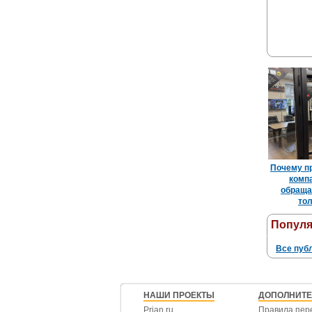
Почему п
комп
обраща
тол
Попул
Все пуб
НАШИ ПРОЕКТЫ
ДОПОЛНИТ
Prian.ru
Правила пер