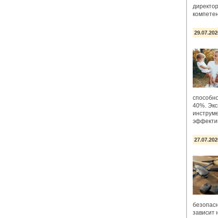
директо
компете
29.07.202
способно
40%. Экс
инструм
эффекти
27.07.202
безопасн
зависит 