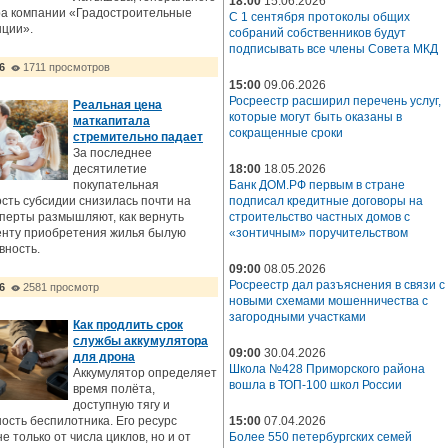
18:00
15.06.2026
ра компании «Градостроительные
С 1 сентября протоколы общих
нции».
собраний собственников будут
подписывать все члены Совета МКД
6
1711 просмотров
15:00
09.06.2026
Росреестр расширил перечень услуг,
Реальная цена
которые могут быть оказаны в
маткапитала
сокращенные сроки
стремительно падает
За последнее
десятилетие
18:00
18.05.2026
покупательная
Банк ДОМ.РФ первым в стране
сть субсидии снизилась почти на
подписал кредитные договоры на
перты размышляют, как вернуть
строительство частных домов с
енту приобретения жилья былую
«зонтичным» поручительством
вность.
09:00
08.05.2026
Росреестр дал разъяснения в связи с
6
2581 просмотр
новыми схемами мошенничества с
загородными участками
Как продлить срок
службы аккумулятора
09:00
30.04.2026
для дрона
Школа №428 Приморского района
Аккумулятор определяет
вошла в ТОП-100 школ России
время полёта,
доступную тягу и
ость беспилотника. Его ресурс
15:00
07.04.2026
не только от числа циклов, но и от
Более 550 петербургских семей