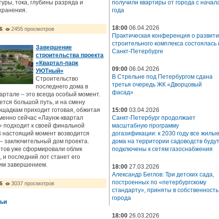
уры, тока, глубины разряда и
получили квартиры от города с начал
хранения.
года
18:00
06.04.2026
6
2455 просмотров
Практическая конференция о развит
строительного комплекса состоялась 
Завершение
Санкт-Петербурге
строительства проекта
«Квартал-парк
09:00
06.04.2026
УЮТный»
В Стрельне под Петербургом сдана
Строительство
третья очередь ЖК «Дворцовый
последнего дома в
фасад»
артале – это всегда особый момент.
тся большой путь, и на смену
щадкам приходит готовая, обжитая
15:00
03.04.2026
менно сейчас «Лаунж-квартал
Санкт-Петербург продолжает
 подходит к своей финальной
масштабную программу
В настоящий момент возводится
догазификации: к 2030 году все жилы
– заключительный дом проекта.
дома на территории садоводств буду
тов уже сформировали облик
подключены к сетям газоснабжения
, и последний лот станет его
им завершением.
18:00
27.03.2026
Александр Беглов: Три детских сада,
построенных по «петербургскому
6
3037 просмотров
стандарту», приняты в собственность
города
тьи
18:00
26.03.2026