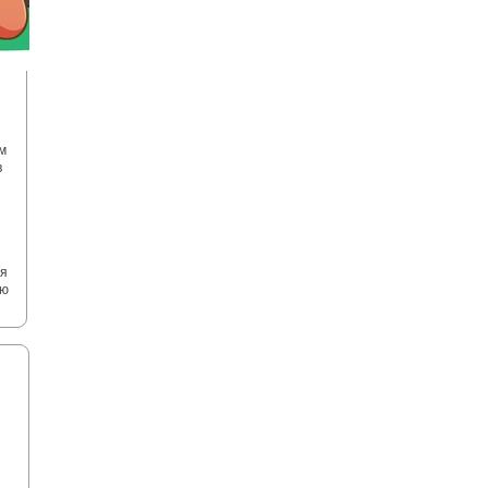
я
м
в
тя
ью