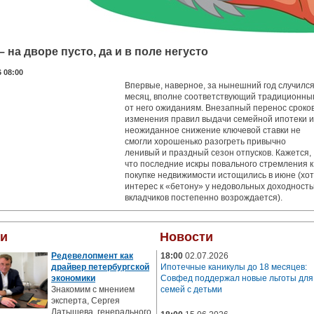
 на дворе пусто, да и в поле негусто
6 08:00
Впервые, наверное, за нынешний год случилс
месяц, вполне соответствующий традиционны
от него ожиданиям. Внезапный перенос сроко
изменения правил выдачи семейной ипотеки и
неожиданное снижение ключевой ставки не
смогли хорошенько разогреть привычно
ленивый и праздный сезон отпусков. Кажется,
что последние искры повального стремления к
покупке недвижимости истощились в июне (хо
интерес к «бетону» у недовольных доходност
вкладчиков постепенно возрождается).
ьи
Новости
Редевелопмент как
18:00
02.07.2026
драйвер петербургской
Ипотечные каникулы до 18 месяцев:
экономики
Совфед поддержал новые льготы для
Знакомим с мнением
семей с детьми
эксперта, Сергея
Латышева, генерального