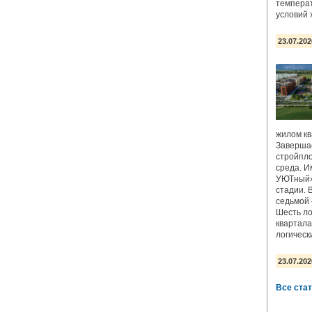
температ
условий 
23.07.202
жилом кв
Завершае
стройпло
среда. И
УЮТный»
стадии. 
седьмой 
Шесть ло
квартала
логическ
23.07.202
Все ста