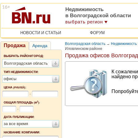
Недвижимость
в Волгоградской области
выбрать регион
НОВОСТИ И СТАТЬИ
ФОРУМ
Волгоградская область
→
Недвижимость 
Продажа
Аренда
Иловлинском районе
Продажа офисов Волгоград
ВЫБРАТЬ РАЙОН/ГОРОД:
Волгоградская область
К сожалени
ТИП НЕДВИЖИМОСТИ:
найдено пр
офисы
ЦЕНА
:
(РУБЛЕЙ)
Попробуйте
-
2
ОБЩАЯ ПЛОЩАДЬ
(М
):
-
ДАТА ПУБЛИКАЦИИ:
за все время
НАЗВАНИЕ КОМПАНИИ: