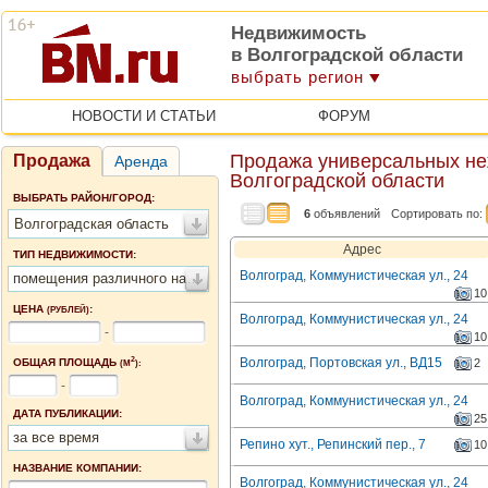
Недвижимость
в Волгоградской области
выбрать регион
НОВОСТИ И СТАТЬИ
ФОРУМ
Продажа универсальных н
Продажа
Аренда
Волгоградской области
ВЫБРАТЬ РАЙОН/ГОРОД:
6
объявлений
Сортировать по:
Волгоградская область
Адрес
ТИП НЕДВИЖИМОСТИ:
Волгоград, Коммунистическая ул., 24
помещения различного назначения
10
ЦЕНА
:
(РУБЛЕЙ)
Волгоград, Коммунистическая ул., 24
-
10
2
Волгоград, Портовская ул., ВД15
ОБЩАЯ ПЛОЩАДЬ
2
(М
):
-
Волгоград, Коммунистическая ул., 24
ДАТА ПУБЛИКАЦИИ:
25
за все время
Репино хут., Репинский пер., 7
10
НАЗВАНИЕ КОМПАНИИ:
Волгоград, Коммунистическая ул., 24