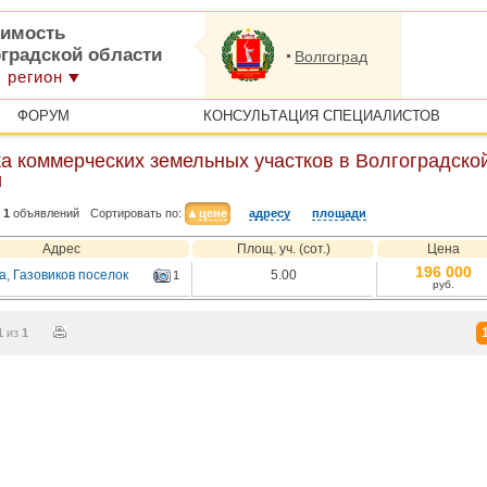
имость
оградской области
Волгоград
 регион
ФОРУМ
КОНСУЛЬТАЦИЯ СПЕЦИАЛИСТОВ
а коммерческих земельных участков в Волгоградско
и
1
объявлений
Сортировать по:
цене
адресу
площади
Адрес
Площ. уч. (сот.)
Цена
196 000
а, Газовиков поселок
5.00
1
руб.
1
из
1