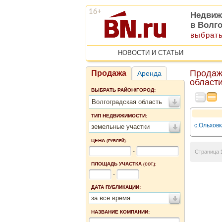
Недвиж
в Волг
выбрать
НОВОСТИ И СТАТЬИ
Продаж
Продажа
Аренда
област
ВЫБРАТЬ РАЙОН/ГОРОД:
Волгоградская область
ТИП НЕДВИЖИМОСТИ:
с.Ольховк
земельные участки
ЦЕНА
:
(РУБЛЕЙ)
-
Страница
ПЛОЩАДЬ УЧАСТКА
(СОТ.):
-
ДАТА ПУБЛИКАЦИИ:
за все время
НАЗВАНИЕ КОМПАНИИ: