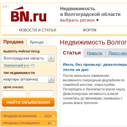
Недвижимость
в Волгоградской области
выбрать регион
НОВОСТИ И СТАТЬИ
ФОРУМ
Недвижимость Волгог
Продажа
Аренда
ВЫБРАТЬ РАЙОН/ГОРОД:
Статьи
Новости
Пресс-ре
Волгоградская область
Июль без премьер: девелопер
Урюпинский р-н
легли на дно
ТИП НЕДВИЖИМОСТИ:
После июньского оживления,
квартиры (вторичка)
вызванного очередным дедлайном по
семейной ипотеке, новостройки
ЦЕНА
:
(РУБЛЕЙ)
Петербурга и Ленобласти взяли паузу.
-
Девелоперская активность в июле
снизилась до минимума, премьеры с
рынка вовсе пропали.
ПРОДАЖА ВТОРИЧНАЯ
2232
ПРОДАЖА СТРОЯЩАЯСЯ
87