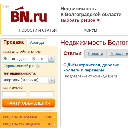
Недвижимость
в Волгоградской области
выбрать регион
НОВОСТИ И СТАТЬИ
ФОРУМ
Недвижимость Волгог
Продажа
Аренда
ВЫБРАТЬ РАЙОН/ГОРОД:
Статьи
Новости
Пресс-ре
Волгоградская область
С Днём строителя, дорогие
Суровикинский р-н
коллеги и партнёры!
ТИП НЕДВИЖИМОСТИ:
Поздравление от команды BN.ru
квартиры (вторичка)
ЦЕНА
:
(РУБЛЕЙ)
-
ПРОДАЖА ВТОРИЧНАЯ
2232
ПРОДАЖА СТРОЯЩАЯСЯ
87