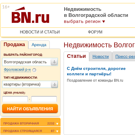
Недвижимость
в Волгоградской области
выбрать регион
НОВОСТИ И СТАТЬИ
ФОРУМ
Недвижимость Волгог
Продажа
Аренда
ВЫБРАТЬ РАЙОН/ГОРОД:
Статьи
Новости
Пресс-ре
Волгоградская область
С Днём строителя, дорогие
Фроловский р-н
коллеги и партнёры!
ТИП НЕДВИЖИМОСТИ:
Поздравление от команды BN.ru
квартиры (вторичка)
ЦЕНА
:
(РУБЛЕЙ)
-
ПРОДАЖА ВТОРИЧНАЯ
2232
ПРОДАЖА СТРОЯЩАЯСЯ
87