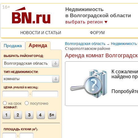
Недвижимость
в Волгоградской области
выбрать регион
НОВОСТИ И СТАТЬИ
ФОРУМ
Волгоградская область
→
Недвижимость 
Аренда
Продажа
Старополтавском районе
Аренда комнат Волгоградск
ВЫБРАТЬ РАЙОН/ГОРОД:
Волгоградская область
К сожалени
ТИП НЕДВИЖИМОСТИ:
найдено пр
комнаты
ЦЕНА
:
(РУБЛЕЙ В МЕСЯЦ)
Попробуйте
-
на срок
посуточно
КОМНАТ:
2
ПЛОЩАДЬ КУХНИ
(М
):
-