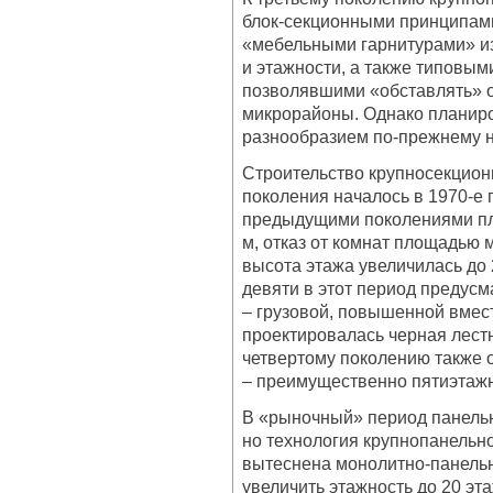
блок-секционными принципами
«мебельными гарнитурами» и
и этажности, а также типовым
позволявшими «обставлять» 
микрорайоны. Однако планиро
разнообразием по-прежнему н
Строительство крупносекцион
поколения началось в 1970-е
предыдущими поколениями пла
м, отказ от комнат площадью 
высота этажа увеличилась до 
девяти в этот период предусм
– грузовой, повышенной вмест
проектировалась черная лестн
четвертому поколению также 
– преимущественно пятиэтаж
В «рыночный» период панельн
но технология крупнопанельн
вытеснена монолитно-панель
увеличить этажность до 20 эт