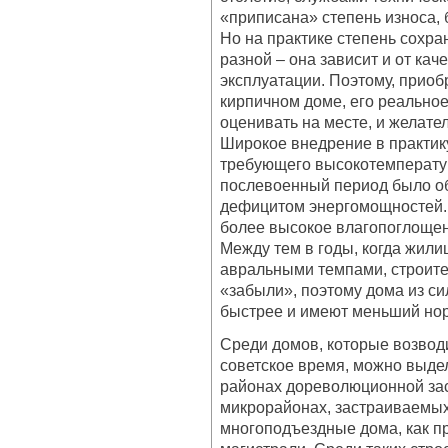
«приписана» степень износа,
Но на практике степень сохра
разной – она зависит и от кач
эксплуатации. Поэтому, приоб
кирпичном доме, его реально
оценивать на месте, и желате
Широкое внедрение в практик
требующего высокотемператур
послевоенный период было о
дефицитом энергомощностей. 
более высокое влагопоглощени
Между тем в годы, когда жили
авральными темпами, строите
«забыли», поэтому дома из с
быстрее и имеют меньший но
Среди домов, которые возвод
советское время, можно выдел
районах дореволюционной зас
микрорайонах, застраиваемых
многоподъездные дома, как п