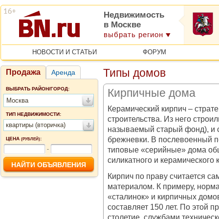
Недвижимость
в Москве
выбрать регион
НОВОСТИ И СТАТЬИ
ФОРУМ
Типы домов
Продажа
Аренда
ВЫБРАТЬ РАЙОН/ГОРОД:
Кирпичные дома
Москва
Керамический кирпич – страте
ТИП НЕДВИЖИМОСТИ:
строительства. Из него строи
квартиры (вторичка)
называемый старый фонд), и 
брежневки. В послевоенный п
ЦЕНА
:
(РУБЛЕЙ)
типовые «серийные» дома об
-
силикатного и керамического 
Кирпич по праву считается с
материалом. К примеру, норм
«сталинок» и кирпичных домо
составляет 150 лет. По этой
столетие, службами техническ