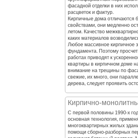
фасадной отделки в них испол
расцветок и фактур.
Кирпичные дома отличаются 
свойствами, они медленно ос
летом. Качество межквартирно
каких материалов возводились
Любое массивное кирпичное з
фундамента. Поэтому просче
работах приводят к ускоренно
квартиры в кирпичном доме н
внимание на трещины по фаса
свежие, их много, они паралл
дерева, следует проявить ост
Кирпично-монолитн
С первой половины 1990-х го
основная технология, примен
многоквартирных жилых здани
помощи сборно-разборных пер