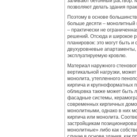
заливают бетонный раствор. 
позволяют делать здания прак
Поэтому в основе большинств
больше десяти – монолитный 
– практически не ограниченн
решений. Отсюда и широкое 
планировок: это могут быть и с
двухуровневые апартаменты, 
эксплуатируемую кровлю.
Материал наружного стеновог
вертикальной нагрузки, может
монолита, утепленного пеноп
кирпича и крупноформатных 
облицовка также может быть 
фасадные системы, керамогр
современных кирпичных домов
монолитными, однако в них м
кирпича или монолита. Соотве
застройщикам позиционироват
монолитные» либо как собств
случае в основе здания, как 