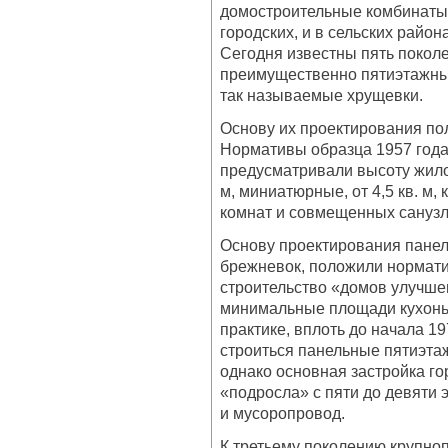
домостроительные комбинаты (
городских, и в сельских райо
Сегодня известны пять покол
преимущественно пятиэтажны
так называемые хрущевки.
Основу их проектирования по
Нормативы образца 1957 года
предусматривали высоту жило
м, миниатюрные, от 4,5 кв. м,
комнат и совмещенных санузл
Основу проектирования панел
брежневок, положили нормат
строительство «домов улучше
минимальные площади кухонь у
практике, вплоть до начала 1
строиться панельные пятиэта
однако основная застройка го
«подросла» с пяти до девяти 
и мусоропровод.
К третьему поколению крупно