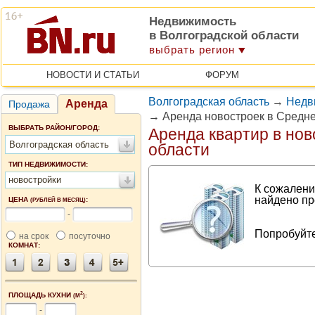
Недвижимость
в Волгоградской области
выбрать регион
НОВОСТИ И СТАТЬИ
ФОРУМ
Волгоградская область
→
Недв
Аренда
Продажа
→
Аренда новостроек в Средн
ВЫБРАТЬ РАЙОН/ГОРОД:
Аренда квартир в нов
Волгоградская область
области
ТИП НЕДВИЖИМОСТИ:
новостройки
К сожалени
найдено пр
ЦЕНА
:
(РУБЛЕЙ В МЕСЯЦ)
-
Попробуйте
на срок
посуточно
КОМНАТ:
2
ПЛОЩАДЬ КУХНИ
(М
):
-