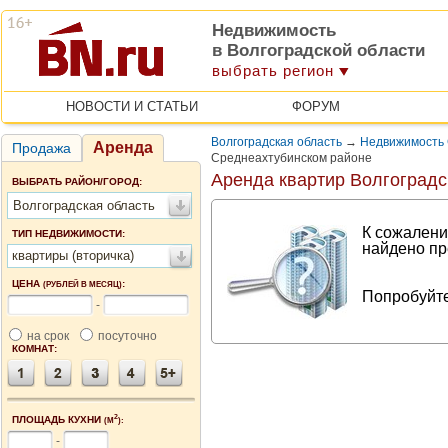
Недвижимость
в Волгоградской области
выбрать регион
НОВОСТИ И СТАТЬИ
ФОРУМ
Волгоградская область
→
Недвижимость 
Аренда
Продажа
Среднеахтубинском районе
Аренда квартир Волгоградс
ВЫБРАТЬ РАЙОН/ГОРОД:
Волгоградская область
К сожалени
ТИП НЕДВИЖИМОСТИ:
найдено пр
квартиры (вторичка)
ЦЕНА
:
(РУБЛЕЙ В МЕСЯЦ)
Попробуйте
-
на срок
посуточно
КОМНАТ:
2
ПЛОЩАДЬ КУХНИ
(М
):
-