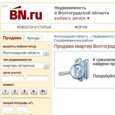
Недвижимость
в Волгоградской области
выбрать регион
НОВОСТИ И СТАТЬИ
ФОРУМ
Волгоградская область
→
Недвижимость 
Продажа
Аренда
Серафимовичском районе
Продажа квартир Волгоград
ВЫБРАТЬ РАЙОН/ГОРОД:
Волгоградская область
К сожалени
ТИП НЕДВИЖИМОСТИ:
найдено пр
квартиры (вторичка)
ЦЕНА
:
(РУБЛЕЙ)
Попробуйте
-
КОМНАТ:
2
ОБЩАЯ ПЛОЩАДЬ
(М
):
-
2