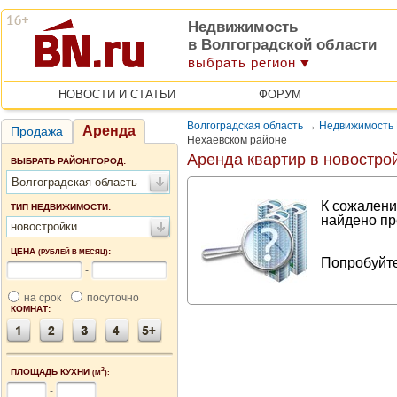
Недвижимость
в Волгоградской области
выбрать регион
НОВОСТИ И СТАТЬИ
ФОРУМ
Волгоградская область
→
Недвижимость 
Аренда
Продажа
Нехаевском районе
Аренда квартир в новостро
ВЫБРАТЬ РАЙОН/ГОРОД:
Волгоградская область
К сожалени
ТИП НЕДВИЖИМОСТИ:
найдено пр
новостройки
ЦЕНА
:
(РУБЛЕЙ В МЕСЯЦ)
Попробуйте
-
на срок
посуточно
КОМНАТ:
2
ПЛОЩАДЬ КУХНИ
(М
):
-