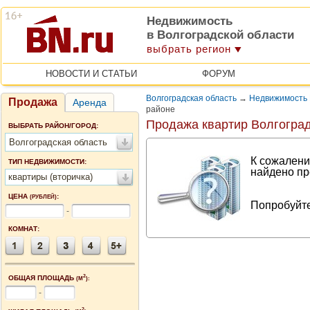
Недвижимость
в Волгоградской области
выбрать регион
НОВОСТИ И СТАТЬИ
ФОРУМ
Волгоградская область
→
Недвижимость 
Продажа
Аренда
районе
Продажа квартир Волгоград
ВЫБРАТЬ РАЙОН/ГОРОД:
Волгоградская область
К сожалени
ТИП НЕДВИЖИМОСТИ:
найдено пр
квартиры (вторичка)
ЦЕНА
:
(РУБЛЕЙ)
Попробуйте
-
КОМНАТ:
2
ОБЩАЯ ПЛОЩАДЬ
(М
):
-
2