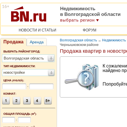
Недвижимость
в Волгоградской области
выбрать регион
НОВОСТИ И СТАТЬИ
ФОРУМ
Волгоградская область
→
Недвижимость 
Продажа
Аренда
Чернышковском районе
Продажа квартир в новостр
ВЫБРАТЬ РАЙОН/ГОРОД:
Волгоградская область
К сожалени
ТИП НЕДВИЖИМОСТИ:
найдено пр
новостройки
ЦЕНА
:
(РУБЛЕЙ)
Попробуйте
-
КОМНАТ:
2
ОБЩАЯ ПЛОЩАДЬ
(М
):
-
2