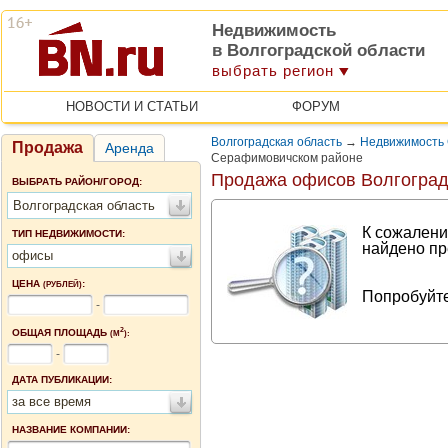
Недвижимость
в Волгоградской области
выбрать регион
НОВОСТИ И СТАТЬИ
ФОРУМ
Волгоградская область
→
Недвижимость 
Продажа
Аренда
Серафимовичском районе
Продажа офисов Волгоград
ВЫБРАТЬ РАЙОН/ГОРОД:
Волгоградская область
К сожалени
ТИП НЕДВИЖИМОСТИ:
найдено пр
офисы
ЦЕНА
:
(РУБЛЕЙ)
Попробуйте
-
2
ОБЩАЯ ПЛОЩАДЬ
(М
):
-
ДАТА ПУБЛИКАЦИИ:
за все время
НАЗВАНИЕ КОМПАНИИ: