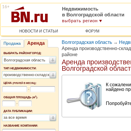
Недвижимость
в Волгоградской области
выбрать регион
НОВОСТИ И СТАТЬИ
ФОРУМ
Волгоградская область
→
Недв
Аренда
Продажа
Аренда производственно-скла
ВЫБРАТЬ РАЙОН/ГОРОД:
районе
Волгоградская область
Аренда производстве
Волгоградской облас
ТИП НЕДВИЖИМОСТИ:
производственно-складские помещения
ЦЕНА
:
(РУБЛЕЙ В МЕСЯЦ)
К сожалени
найдено пр
-
2
ОБЩАЯ ПЛОЩАДЬ
(М
):
Попробуйте
-
ДАТА ПУБЛИКАЦИИ:
за все время
НАЗВАНИЕ КОМПАНИИ: