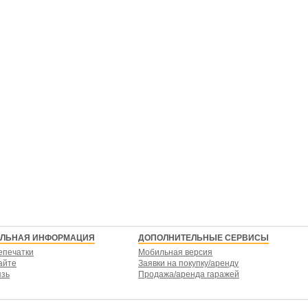
ЕЛЬНАЯ ИНФОРМАЦИЯ
ДОПОЛНИТЕЛЬНЫЕ СЕРВИСЫ
епечатки
Мобильная версия
айте
Заявки на покупку/аренду
язь
Продажа/аренда гаражей