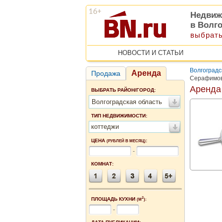
Недвиж
в Волг
выбрать
НОВОСТИ И СТАТЬИ
Волгоградс
Аренда
Продажа
Серафимов
Аренда
ВЫБРАТЬ РАЙОН/ГОРОД:
Волгоградская область
ТИП НЕДВИЖИМОСТИ:
коттеджи
ЦЕНА
:
(РУБЛЕЙ В МЕСЯЦ)
-
КОМНАТ:
2
ПЛОЩАДЬ КУХНИ
(М
):
-