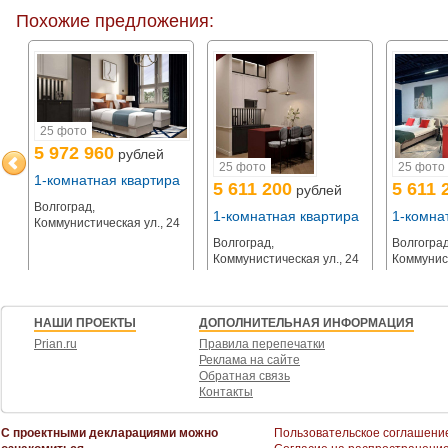
УСЛОВИЯ СДЕЛКИ ПРЯМО СЕЙЧАС:
Похожие предложения:
+ 100% оплата (цена в объявлении)
+ Рассрочка с первым взносом от 30%.
+ Остаток по рассрочке - равными долями до сентября 2026 года
Для ОПТОВЫХ ПОКУПАТЕЛЕЙ - индивидуальные скидки и условия.
ПАРАМЕТРЫ ЭТОГО ЛОТА (№434) :
25 фото
- Площадь: 27 кв. м.
5 972 960
рублей
- Тип: 1-комнатный с выделенной кухней
а
25 фото
25 фото
- Этаж: 4
1-комнатная квартира
5 611 200
5 611 
- Тип отделки: Под ключ (включена в цену)
рублей
Волгоград,
1-комнатная квартира
1-комна
Наша цена полностью обоснована окупаемостью и вырастет сразу после от
Коммунистическая ул., 24
уровня в Волгограде.
Волгоград,
Волгоград
Коммунистическая ул., 24
Коммунист
_______________
Напишите или позвоните нам прямо сейчас! Отправим подробную презен
НАШИ ПРОЕКТЫ
ДОПОЛНИТЕЛЬНАЯ ИНФОРМАЦИЯ
Prian.ru
Правила перепечатки
Реклама на сайте
Обратная связь
Контакты
С проектными декларациями можно
Пользовательское соглашени