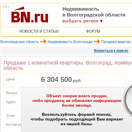
Недвижимость
в Волгоградской области
выбрать регион
НОВОСТИ И СТАТЬИ
ФОРУМ
Волгоградская область
Недвижимость Волгограда
Продажа квартир 
Вернуться к поиску
Продажа 1-комнатной квартиры, Волгоград, Коммун
область
6 304 500
Цена
руб.
Регион
Волгоградская область
Объект скорее всего продан,
либо продавец не обновлял информацию
Адрес
Волгоград, Коммунистическая ул., 24
более месяца.
Объект на карте
Воспользуйтесь формой поиска,
Этаж
4 этаж в 5-этажном доме
чтобы подобрать подходящий Вам вариант
из нашей базы.
Кол-во комнат
1