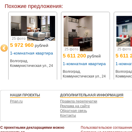
УСЛОВИЯ СДЕЛКИ ПРЯМО СЕЙЧАС:
Похожие предложения:
+ 100% оплата (цена в объявлении)
+ Рассрочка с первым взносом от 30%.
+ Остаток по рассрочке - равными долями до сентября 2026 года
+ Еще сомневаетесь? Только в июле - даем ГАРАНТ в 8% в год на первые 
Для ОПТОВЫХ ПОКУПАТЕЛЕЙ - индивидуальные скидки и условия.
25 фото
ПАРАМЕТРЫ ЭТОГО ЛОТА (№404) :
5 972 960
рублей
- Площадь: 26,4 кв. м.
25 фото
25 фото
- Тип: 1 спальня с выделенной кухней
а
1-комнатная квартира
5 611 200
5 611 
- Этаж: 4 из 5
рублей
- Тип отделки: Под ключ
Волгоград,
1-комнатная квартира
1-комна
4
Коммунистическая ул., 24
Напишите или позвоните нам прямо сейчас! Отправим подробную презен
Волгоград,
Волгоград
Коммунистическая ул., 24
Коммунист
НАШИ ПРОЕКТЫ
ДОПОЛНИТЕЛЬНАЯ ИНФОРМАЦИЯ
Prian.ru
Правила перепечатки
Реклама на сайте
Обратная связь
Контакты
С проектными декларациями можно
Пользовательское соглашени