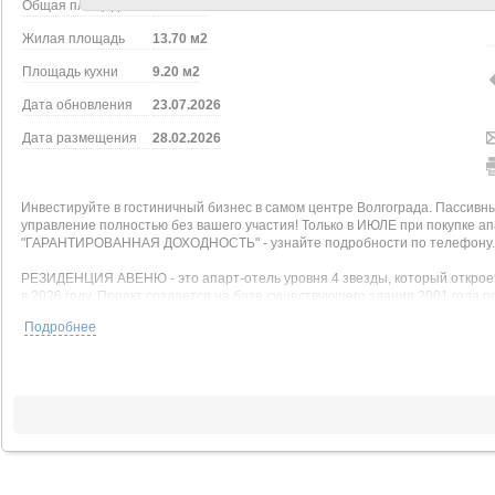
Общая площадь
26.40 м2
Жилая площадь
13.70 м2
Площадь кухни
9.20 м2
Дата обновления
23.07.2026
Дата размещения
28.02.2026
Инвестируйте в гостиничный бизнес в самом центре Волгограда. Пассивны
управление полностью без вашего участия! Только в ИЮЛЕ при покупке а
"ГАРАНТИРОВАННАЯ ДОХОДНОСТЬ" - узнайте подробности по телефону.
РЕЗИДЕНЦИЯ АВЕНЮ - это апарт-отель уровня 4 звезды, который откроетс
в 2026 году. Проект создается на базе существующего здания 2001 года п
Подробнее
ПРОГНОЗ ДОХОДНОСТИ 10-14% годовых - это МИНИМУМ в 2 раза выгодне
годовых и требует постоянного контроля. Здесь же все операционные заб
федеральный оператор, управляющий сетью отелей под брендом «Авеню А
Доход распределяется по котловой системе. Это значит, что вы ГАРАН
себя от простоев конкретного номера.
Проект ориентирован на требовательных туристов и деловые поездки, пре
минутная ШАГОВАЯ доступность от Ж/Д, авто- и речного вокзалов и ключ
высокую заполняемость в любой сезон!