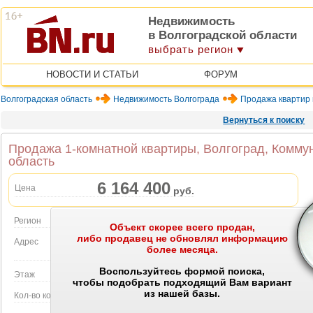
Недвижимость
в Волгоградской области
выбрать регион
НОВОСТИ И СТАТЬИ
ФОРУМ
Волгоградская область
Недвижимость Волгограда
Продажа квартир 
Вернуться к поиску
Продажа 1-комнатной квартиры, Волгоград, Коммун
область
6 164 400
Цена
руб.
Регион
Волгоградская область
Объект скорее всего продан,
либо продавец не обновлял информацию
Адрес
Волгоград, Коммунистическая ул., 24
более месяца.
Объект на карте
Воспользуйтесь формой поиска,
Этаж
4 этаж в 5-этажном доме
чтобы подобрать подходящий Вам вариант
из нашей базы.
Кол-во комнат
1