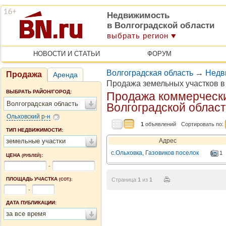
Недвижимость
в Волгоградской области
выбрать регион
НОВОСТИ И СТАТЬИ
ФОРУМ
Волгоградская область
→
Недв
Продажа
Аренда
Продажа земельных участков в
ВЫБРАТЬ РАЙОН/ГОРОД:
Продажа коммерчески
Волгоградская область
Волгоградской облас
Ольховский р-н
1
объявлений
Сортировать по:
ТИП НЕДВИЖИМОСТИ:
земельные участки
Адрес
с.Ольховка, Газовиков поселок
1
ЦЕНА
:
(РУБЛЕЙ)
-
ПЛОЩАДЬ УЧАСТКА
Страница
1
из
1
(СОТ.):
-
ДАТА ПУБЛИКАЦИИ:
за все время