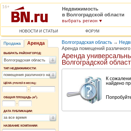
Недвижимость
в Волгоградской области
выбрать регион
НОВОСТИ И СТАТЬИ
ФОРУМ
Волгоградская область
→
Недв
Аренда
Продажа
Аренда помещений различного
ВЫБРАТЬ РАЙОН/ГОРОД:
Аренда универсальн
Волгоградская область
Волгоградской облас
ТИП НЕДВИЖИМОСТИ:
помещения различного назначения
К сожалени
найдено пр
ЦЕНА
:
(РУБЛЕЙ В МЕСЯЦ)
-
Попробуйте
2
ОБЩАЯ ПЛОЩАДЬ
(М
):
-
ДАТА ПУБЛИКАЦИИ:
за все время
НАЗВАНИЕ КОМПАНИИ: