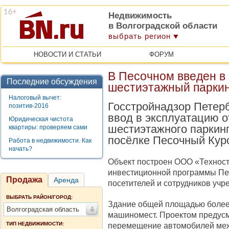
Недвижимость
в Волгоградской области
выбрать регион
НОВОСТИ И СТАТЬИ
ФОРУМ
В Песочном введен в
Последние обсуждения
шестиэтажный паркин
Налоговый вычет:
Госстройнадзор Петер
позитив-2016
ввод в эксплуатацию о
Юридическая чистота
шестиэтажного паркинг
квартиры: проверяем сами
посёлке Песочный Куро
Работа в недвижимости. Как
начать?
Объект построен ООО «Техност
инвестиционной программы Пет
Продажа
Аренда
посетителей и сотрудников учр
ВЫБРАТЬ РАЙОН/ГОРОД:
Здание общей площадью более 8
Волгоградская область
машиномест. Проектом предусм
ТИП НЕДВИЖИМОСТИ:
перемещение автомобилей меж