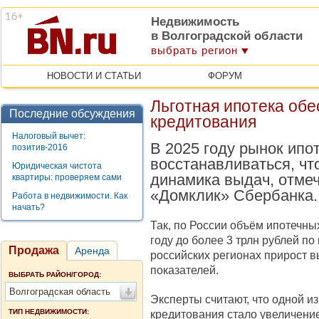
Недвижимость
в Волгоградской области
выбрать регион
НОВОСТИ И СТАТЬИ
ФОРУМ
Льготная ипотека обе
Последние обсуждения
кредитования
Налоговый вычет:
В 2025 году рынок ипо
позитив-2016
восстанавливаться, чт
Юридическая чистота
динамика выдач, отме
квартиры: проверяем сами
«Домклик» Сбербанка.
Работа в недвижимости. Как
начать?
Так, по России объём ипотечных
году до более 3 трлн рублей по
Продажа
Аренда
российских регионах прирост 
показателей.
ВЫБРАТЬ РАЙОН/ГОРОД:
Волгоградская область
Эксперты считают, что одной 
ТИП НЕДВИЖИМОСТИ:
кредитования стало увеличение