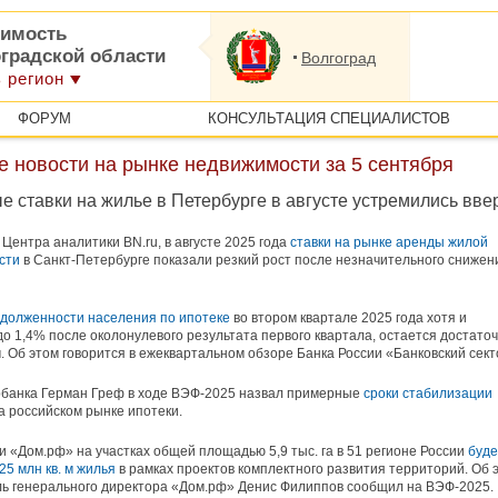
имость
оградской области
Волгоград
 регион
ФОРУМ
КОНСУЛЬТАЦИЯ СПЕЦИАЛИСТОВ
 новости на рынке недвижимости за 5 сентября
 ставки на жилье в Петербурге в августе устремились ввер
Центра аналитики BN.ru, в августе 2025 года
ставки на рынке аренды жилой
сти
в Санкт-Петербурге показали резкий рост после незначительного снижен
долженности населения по ипотеке
во втором квартале 2025 года хотя и
до 1,4% после околонулевого результата первого квартала, остается достато
 Об этом говорится в ежеквартальном обзоре Банка России «Банковский сект
рбанка Герман Греф в ходе ВЭФ-2025 назвал примерные
сроки стабилизации
а российском рынке ипотеки.
и «Дом.рф» на участках общей площадью 5,9 тыс. га в 51 регионе России
буде
25 млн кв. м жилья
в рамках проектов комплектного развития территорий. Об 
ь генерального директора «Дом.рф» Денис Филиппов сообщил на ВЭФ-2025.