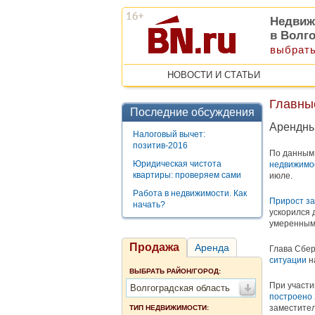
Недвиж
в Волг
выбрать
НОВОСТИ И СТАТЬИ
Главные
Последние обсуждения
Арендные
Налоговый вычет:
позитив-2016
По данным 
Юридическая чистота
недвижимо
квартиры: проверяем сами
июле.
Работа в недвижимости. Как
Прирост за
начать?
ускорился 
умеренным.
Продажа
Аренда
Глава Сбе
ситуации
н
ВЫБРАТЬ РАЙОН/ГОРОД:
При участи
Волгоградская область
построено 
заместител
ТИП НЕДВИЖИМОСТИ: