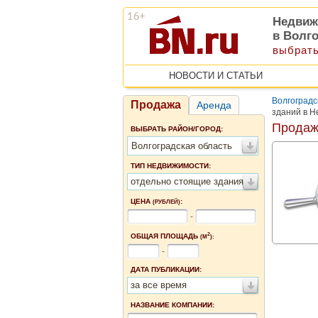
Недвиж
в Волг
выбрать
НОВОСТИ И СТАТЬИ
Волгоградс
Продажа
Аренда
зданий в Н
Продаж
ВЫБРАТЬ РАЙОН/ГОРОД:
Волгоградская область
ТИП НЕДВИЖИМОСТИ:
отдельно стоящие здания
ЦЕНА
:
(РУБЛЕЙ)
-
2
ОБЩАЯ ПЛОЩАДЬ
(М
):
-
ДАТА ПУБЛИКАЦИИ:
за все время
НАЗВАНИЕ КОМПАНИИ: