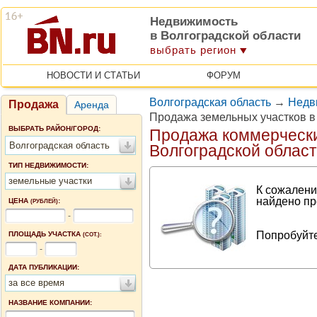
Недвижимость
в Волгоградской области
выбрать регион
НОВОСТИ И СТАТЬИ
ФОРУМ
Волгоградская область
→
Недв
Продажа
Аренда
Продажа земельных участков в
ВЫБРАТЬ РАЙОН/ГОРОД:
Продажа коммерчески
Волгоградская область
Волгоградской облас
ТИП НЕДВИЖИМОСТИ:
земельные участки
К сожалени
найдено пр
ЦЕНА
:
(РУБЛЕЙ)
-
Попробуйте
ПЛОЩАДЬ УЧАСТКА
(СОТ.):
-
ДАТА ПУБЛИКАЦИИ:
за все время
НАЗВАНИЕ КОМПАНИИ: