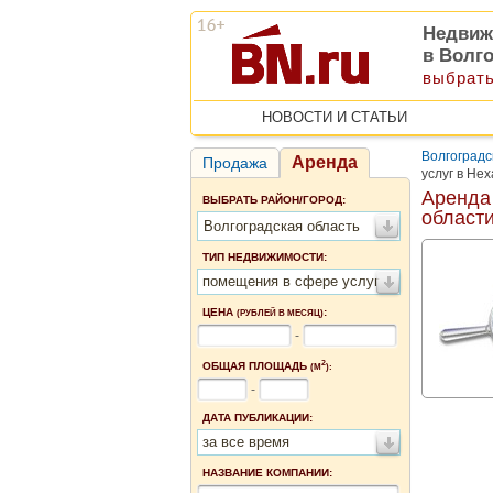
Недвиж
в Волг
выбрать
НОВОСТИ И СТАТЬИ
Волгоградс
Аренда
Продажа
услуг в Не
Аренда
ВЫБРАТЬ РАЙОН/ГОРОД:
област
Волгоградская область
ТИП НЕДВИЖИМОСТИ:
помещения в сфере услуг
ЦЕНА
:
(РУБЛЕЙ В МЕСЯЦ)
-
2
ОБЩАЯ ПЛОЩАДЬ
(М
):
-
ДАТА ПУБЛИКАЦИИ:
за все время
НАЗВАНИЕ КОМПАНИИ: