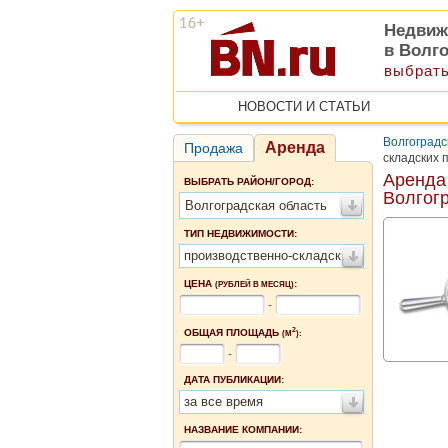
Недвиж
в Волг
выбрать
НОВОСТИ И СТАТЬИ
Волгоградс
Аренда
Продажа
складских 
Аренда
ВЫБРАТЬ РАЙОН/ГОРОД:
Волгог
Волгоградская область
ТИП НЕДВИЖИМОСТИ:
производственно-складские помещения
ЦЕНА
:
(РУБЛЕЙ В МЕСЯЦ)
-
2
ОБЩАЯ ПЛОЩАДЬ
(М
):
-
ДАТА ПУБЛИКАЦИИ:
за все время
НАЗВАНИЕ КОМПАНИИ: