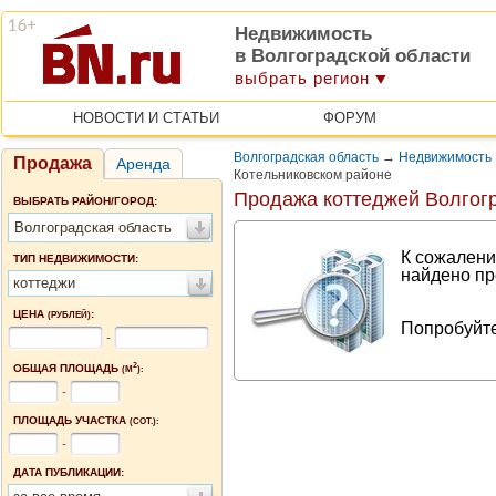
Недвижимость
в Волгоградской области
выбрать регион
НОВОСТИ И СТАТЬИ
ФОРУМ
Волгоградская область
→
Недвижимость 
Продажа
Аренда
Котельниковском районе
Продажа коттеджей Волгог
ВЫБРАТЬ РАЙОН/ГОРОД:
Волгоградская область
К сожалени
ТИП НЕДВИЖИМОСТИ:
найдено пр
коттеджи
ЦЕНА
:
(РУБЛЕЙ)
Попробуйте
-
2
ОБЩАЯ ПЛОЩАДЬ
(М
):
-
ПЛОЩАДЬ УЧАСТКА
(СОТ.):
-
ДАТА ПУБЛИКАЦИИ: