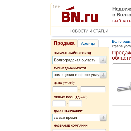
Недвиж
в Волг
выбрать
НОВОСТИ И СТАТЬИ
Волгоградс
Продажа
Аренда
сфере услу
Продаж
ВЫБРАТЬ РАЙОН/ГОРОД:
област
Волгоградская область
ТИП НЕДВИЖИМОСТИ:
помещения в сфере услуг
ЦЕНА
:
(РУБЛЕЙ)
-
2
ОБЩАЯ ПЛОЩАДЬ
(М
):
-
ДАТА ПУБЛИКАЦИИ:
за все время
НАЗВАНИЕ КОМПАНИИ: