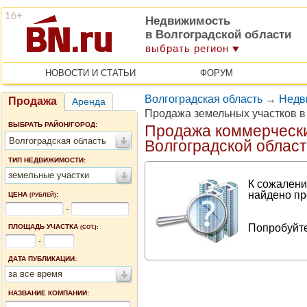
Недвижимость
в Волгоградской области
выбрать регион
НОВОСТИ И СТАТЬИ
ФОРУМ
Волгоградская область
→
Недв
Продажа
Аренда
Продажа земельных участков в
ВЫБРАТЬ РАЙОН/ГОРОД:
Продажа коммерчески
Волгоградская область
Волгоградской облас
ТИП НЕДВИЖИМОСТИ:
земельные участки
К сожалени
найдено пр
ЦЕНА
:
(РУБЛЕЙ)
-
Попробуйте
ПЛОЩАДЬ УЧАСТКА
(СОТ.):
-
ДАТА ПУБЛИКАЦИИ:
за все время
НАЗВАНИЕ КОМПАНИИ: