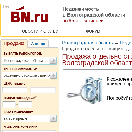
Недвижимость
в Волгоградской области
выбрать регион
НОВОСТИ И СТАТЬИ
ФОРУМ
Волгоградская область
→
Недв
Продажа
Аренда
Продажа отдельно стоящих зд
ВЫБРАТЬ РАЙОН/ГОРОД:
Продажа отдельно ст
Волгоградская область
Волгоградской облас
ТИП НЕДВИЖИМОСТИ:
отдельно стоящие здания
К сожалени
найдено пр
ЦЕНА
:
(РУБЛЕЙ)
-
Попробуйте
2
ОБЩАЯ ПЛОЩАДЬ
(М
):
-
ДАТА ПУБЛИКАЦИИ:
за все время
НАЗВАНИЕ КОМПАНИИ: