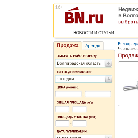
Недвиж
в Волг
выбрать
НОВОСТИ И СТАТЬИ
Волгоградс
Продажа
Аренда
Чернышков
Продаж
ВЫБРАТЬ РАЙОН/ГОРОД:
Волгоградская область
ТИП НЕДВИЖИМОСТИ:
коттеджи
ЦЕНА
:
(РУБЛЕЙ)
-
2
ОБЩАЯ ПЛОЩАДЬ
(М
):
-
ПЛОЩАДЬ УЧАСТКА
(СОТ.):
-
ДАТА ПУБЛИКАЦИИ: